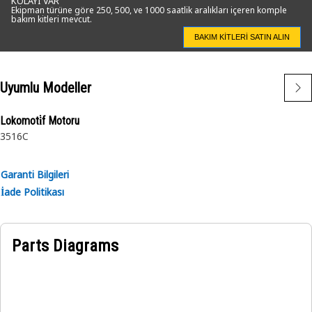
KOLAYI VAR
• Yüksek yüklere ve gerilmelere dayanır
Ekipman türüne göre 250, 500, ve 1000 saatlik aralıkları içeren komple
bakım kitleri mevcut.
• Doğru diş profilleri ve diğer dişlilerle uygun şekilde
birbirine geçme sağlayın
BAKIM KITLERI SATIN ALIN
Uygulama:
Uyumlu Modeller
Kam Mili Tahrik Dişlisi, motor devrine, yüke ve diğer
faktörlere bağlı olarak valf zamanlamasının ve süresinin
ayarlanmasına olanak tanır.
Lokomoti̇f Motoru
3516C
Garanti Bilgileri
İade Politikası
Parts Diagrams