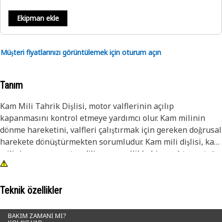
Ekipman ekle
Müşteri fiyatlarınızı görüntülemek için oturum açın
Tanım
Kam Mili Tahrik Dişlisi, motor valflerinin açılıp
kapanmasını kontrol etmeye yardımcı olur. Kam milinin
dönme hareketini, valfleri çalıştırmak için gereken doğrusal
harekete dönüştürmekten sorumludur. Kam mili dişlisi, kam
milinin ucuna monte edilir ve genellikle bir anahtar yatağı
veya oluk bağlantısı ile sabitlenir. Kam mili, krank milinin
her iki devrinde bir devir tamamladığı için krank milinin
hızının yarısında döner.
Teknik özellikler
Özellikler
BAKIM ZAMANI MI?