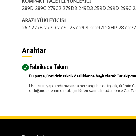
KOMPAKT PALETLİ YÜKLEYİCİ
289D 289C 279C2 279D3 249D3 259D 299D 299C 2
ARAZİ YÜKLEYİCİSİ
267 277B 277D 277C 257 297D2 297D XHP 287 27
Anahtar
Fabrikada Takım
Bu parça, üreticinin teknik özelliklerine bağlı olarak Cat ekipm
Üreticinin yapılandırmasında herhangi bir değişiklik, ürünün
olduğundan emin olmak için lütfen satın almadan önce Cat Tems