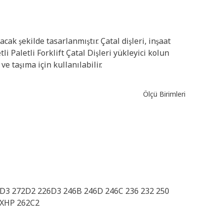
acak şekilde tasarlanmıştır. Çatal dişleri, inşaat
i Paletli Forklift Çatal Dişleri yükleyici kolun
 taşıma için kullanılabilir.
Ölçü Birimleri
D3 272D2 226D3 246B 246D 246C 236 232 250
 XHP 262C2