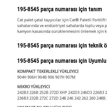
195-8545
parça numarası için tanım
Cat palet çatal taşıyıcılar için Cat® Paletli Forklif
sahalarında ve endüstriyel sahalarda toplu veya pal
kamyon kasasında sürüklenmesini önlemek için kull
195-8545
parça numarası için teknik öz
195-8545
parça numarası için Uyumlu
KOMPAKT TEKERLEKLİ YÜKLEYİCİ
904H 906H 904B 906 907H 907M
MİKRO YÜKLEYİCİ
242B3 226B 252B 272D XHP 242D3 246D3 226B3 2
236B3 232B 272C 272D 248 246 242 262 260 248