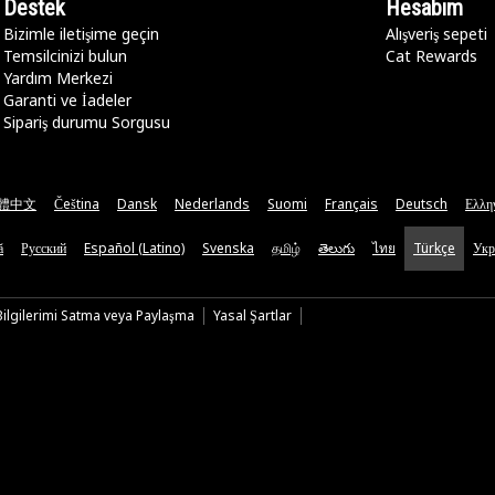
Destek
Hesabım
Bizimle iletişime geçin
Alışveriş sepeti
Temsilcinizi bulun
Cat Rewards
Yardım Merkezi
Garanti ve İadeler
Sipariş durumu Sorgusu
體中文
Čeština
Dansk
Nederlands
Suomi
Français
Deutsch
Ελλη
ă
Русский
Español (Latino)
Svenska
தமிழ்
తెలుగు
ไทย
Türkçe
Укр
 Bilgilerimi Satma veya Paylaşma
Yasal Şartlar