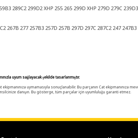
59B3 289C2 299D2 XHP 255 265 299D XHP 279D 279C 239D
7C2 267B 277 257B3 257D 257B 297D 297C 287C2 247 247B3
anınızla uyum sağlayacak şekilde tasarlanmıştır.
 Cat ekipmanınıza uymamasıyla sonuçlanabilir. Bu parçanın Cat ekipmanınıza m
ilcinize danışın. Bu gösterge, tüm parçalar için uyumluluğu garanti etmez.