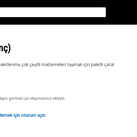
nç)
a paletlenmiş çok çeşitli malzemeleri taşımak için paletli çatal
ını görmek için ekipmanınızı ekleyin.
tülemek için oturum açın