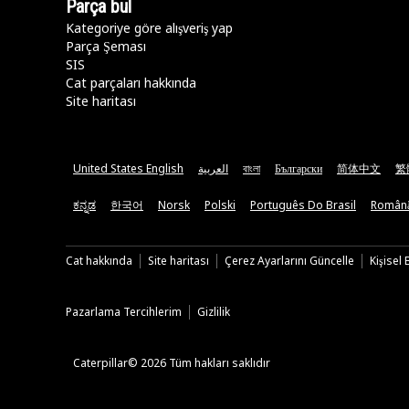
Parça bul
Kategoriye göre alışveriş yap
Parça Şeması
SIS
Cat parçaları hakkında
Site haritası
United States English
العربية
বাংলা
Български
简体中文
繁
ಕನ್ನಡ
한국어
Norsk
Polski
Português Do Brasil
Român
Cat hakkında
Site haritası
Çerez Ayarlarını Güncelle
Kişisel
Pazarlama Tercihlerim
Gizlilik
Caterpillar© 2026 Tüm hakları saklıdır