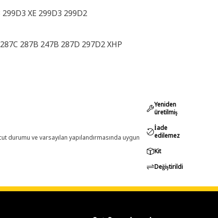
3 299D3 XE 299D3 299D2
 287C 287B 247B 287D 297D2 XHP
Yeniden
üretilmiş
İade
edilemez
evcut durumu ve varsayılan yapılandırmasında uygun
Kit
Değiştirildi