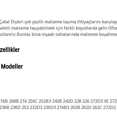
t Çatal Dişleri çok çeşitli malzeme taşıma ihtiyaçlarını karşılay
etli malzeme taşıyabilmek için farklı boyutlarda gelir. Ofsetl
anılır. Bunlar, bina inşaatı sahalarında malzeme boşaltma ve
ellikler
 Modeller
16B 268B 216 256C 252B3 242B 242D 228 226 272D3 XE 272
B 236B 236D 252 232D3 236D3 216B3 262B 262D 262C 272D2