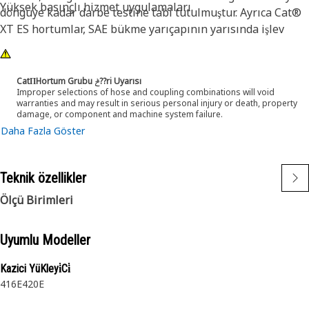
Yüksek basınçlı hizmet uygulamaları.
döngüye kadar darbe testine tabi tutulmuştur. Ayrıca Cat®
XT ES hortumlar, SAE bükme yarıçapının yarısında işlev
gösterecek şekilde tasarlanmıştır. Bu da dar alanlarda daha
iyi bükülmesi ve hortum uzunluğu gereksinimlerini önemli
ölçüde azaltması anlamına gelir. Bu özellikler, uzun ömür ve
CatΠHortum Grubu ݲ??ri Uyarısı
Improper selections of hose and coupling combinations will void
mükemmel güvenilirlik sağlar.
warranties and may result in serious personal injury or death, property
damage, or component and machine system failure.
Daha Fazla Göster
Teknik özellikler
Ölçü Birimleri
Uyumlu Modeller
Kazici YüKleyi̇Ci̇
416E
420E