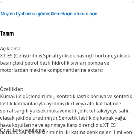
Müşteri fiyatlarınızı görüntülemek için oturum açın
Tanım
Açıklama:
XT ES (Geliştirilmiş Spiral) yüksek basınçlı hortum, yüksek
basınçtaki petrol bazlı hidrolik sıvıları pompa ve
motorlardan makine komponentlerine aktarır.
Özellikler:
Kumaş ile güçlendirilmiş, sentetik lastik boruya ve sentetik
lastik katmanlarıyla ayrılmış dört veya altı kat halinde
spiral sargılı yüksek mukavemetli çelik tel takviyeye sahip
olacak şekilde üretilmiştir. Sentetik lastik dış kapak yağa,
hava koşullarına ve aşınmaya karşı dirençlidir. XT ES
Önerilen Uygulama:
hortum, SAE gereksiniminin iki katına denk gelen 1 milyon