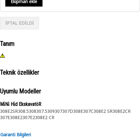
Ekipman ekle
İPTAL EDİLDİ
Tanım
Teknik özellikler
Uyumlu Modeller
Mi̇Ni̇ Hi̇d EkskavatöR
308E2SR
308.5
308
307.5
309
307
307D
308E
307C
308E2 SR
308E2CR
307E
308E2
307E2
308E2 CR
Garanti Bilgileri