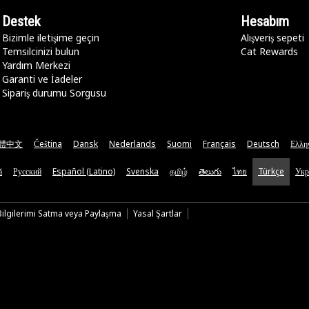
Destek
Hesabım
Bizimle iletişime geçin
Alışveriş sepeti
Temsilcinizi bulun
Cat Rewards
Yardım Merkezi
Garanti ve İadeler
Sipariş durumu Sorgusu
體中文
Čeština
Dansk
Nederlands
Suomi
Français
Deutsch
Ελλη
ă
Русский
Español (Latino)
Svenska
தமிழ்
తెలుగు
ไทย
Türkçe
Укр
 Bilgilerimi Satma veya Paylaşma
Yasal Şartlar