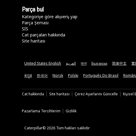
Parça bul
Kategoriye göre alışveriş yap
Parça Şeması
SIS
Cat parçaları hakkında
Site haritası
United States English
العربية
বাংলা
Български
简体中文
繁
ಕನ್ನಡ
한국어
Norsk
Polski
Português Do Brasil
Român
Cat hakkında
Site haritası
Çerez Ayarlarını Güncelle
Kişisel
Pazarlama Tercihlerim
Gizlilik
Caterpillar© 2026 Tüm hakları saklıdır