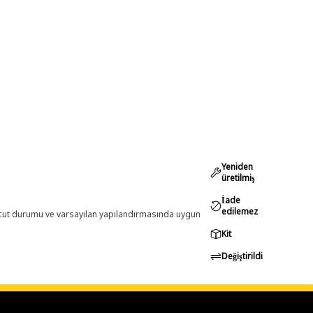
Yeniden
üretilmiş
İade
edilemez
evcut durumu ve varsayılan yapılandırmasında uygun
Kit
Değiştirildi