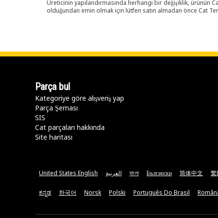
Üreticinin yapılandırmasında herhangi bir değişiklik, ürünün
olduğundan emin olmak için lütfen satın almadan önce Cat Tems
Parça bul
Kategoriye göre alışveriş yap
Parça Şeması
SIS
Cat parçaları hakkında
Site haritası
United States English
العربية
বাংলা
Български
简体中文
繁
ಕನ್ನಡ
한국어
Norsk
Polski
Português Do Brasil
Român