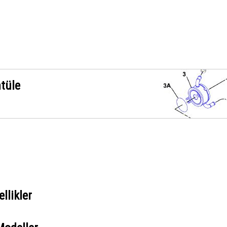
ntüle
llikler