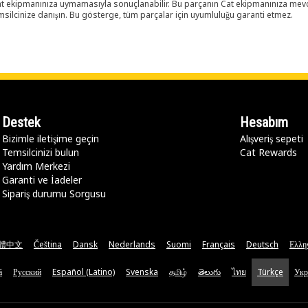
 Cat ekipmanınıza uymamasıyla sonuçlanabilir. Bu parçanın Cat ekipmanınıza m
ilcinize danışın. Bu gösterge, tüm parçalar için uyumluluğu garanti etmez.
Destek
Hesabım
Bizimle iletişime geçin
Alışveriş sepeti
Temsilcinizi bulun
Cat Rewards
Yardım Merkezi
Garanti ve İadeler
Sipariş durumu Sorgusu
體中文
Čeština
Dansk
Nederlands
Suomi
Français
Deutsch
Ελλη
ă
Русский
Español (Latino)
Svenska
தமிழ்
తెలుగు
ไทย
Türkçe
Укр