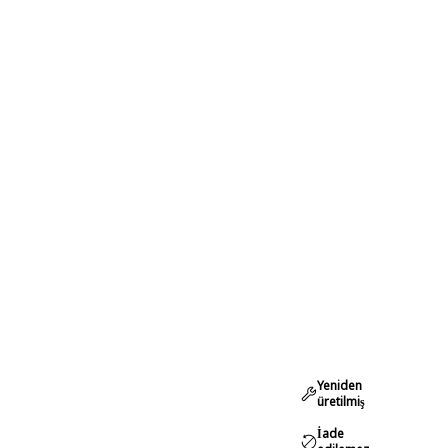
Yeniden
üretilmiş
İade