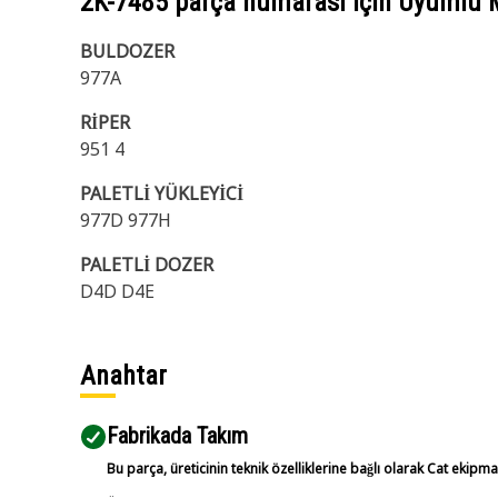
2K-7485
parça numarası için Uyumlu 
BULDOZER
977A
RİPER
951 4
PALETLİ YÜKLEYİCİ
977D 977H
PALETLİ DOZER
D4D D4E
Anahtar
Fabrikada Takım
Bu parça, üreticinin teknik özelliklerine bağlı olarak Cat ekipm