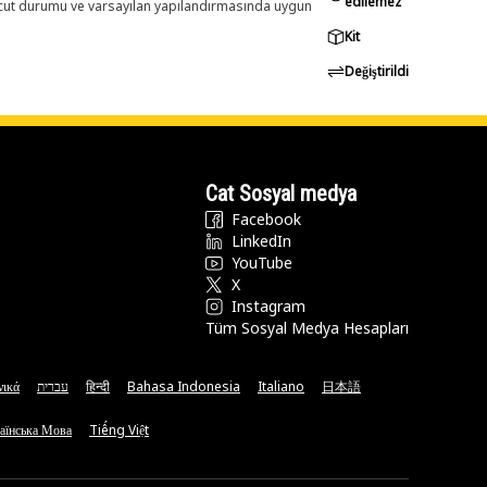
edilemez
evcut durumu ve varsayılan yapılandırmasında uygun
Kit
Değiştirildi
Cat Sosyal medya
Facebook
LinkedIn
YouTube
X
Instagram
Tüm Sosyal Medya Hesapları
νικά
עברית
हिन्दी
Bahasa Indonesia
Italiano
日本語
аїнська Мова
Tiếng Việt