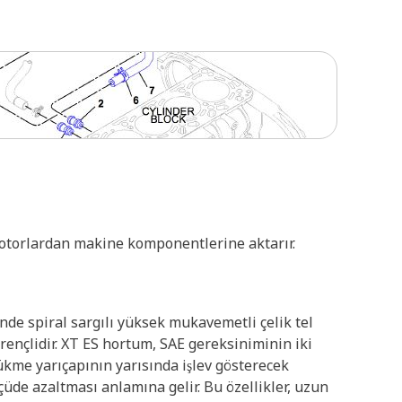
 motorlardan makine komponentlerine aktarır.
inde spiral sargılı yüksek mukavemetli çelik tel
irençlidir. XT ES hortum, SAE gereksiniminin iki
ükme yarıçapının yarısında işlev gösterecek
üde azaltması anlamına gelir. Bu özellikler, uzun