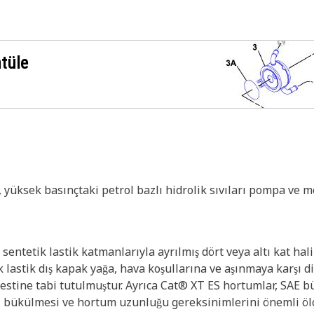
ntüle
m, yüksek basınçtaki petrol bazlı hidrolik sıvıları pompa ve
 sentetik lastik katmanlarıyla ayrılmış dört veya altı kat hal
ik lastik dış kapak yağa, hava koşullarına ve aşınmaya karşı d
stine tabi tutulmuştur. Ayrıca Cat® XT ES hortumlar, SAE b
iyi bükülmesi ve hortum uzunluğu gereksinimlerini önemli ölç