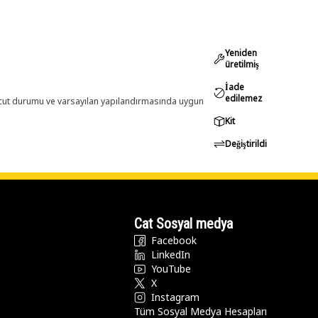
Yeniden
üretilmiş
İade
edilemez
evcut durumu ve varsayılan yapılandırmasında uygun
Kit
Değiştirildi
Cat Sosyal medya
Facebook
LinkedIn
YouTube
X
Instagram
Tüm Sosyal Medya Hesapları