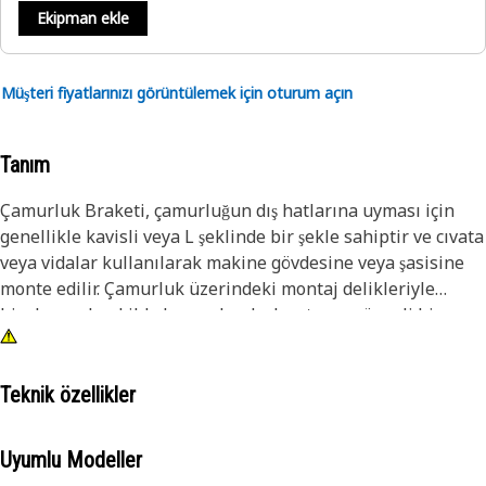
Ekipman ekle
Müşteri fiyatlarınızı görüntülemek için oturum açın
Tanım
Çamurluk Braketi, çamurluğun dış hatlarına uyması için
genellikle kavisli veya L şeklinde bir şekle sahiptir ve cıvata
veya vidalar kullanılarak makine gövdesine veya şasisine
monte edilir. Çamurluk üzerindeki montaj delikleriyle
hizalanacak şekilde konumlandırılmıştır ve güvenli bir
şekilde bağlantıya olanak tanır.
Özellikler
Teknik özellikler
• Hassas spesifikasyonlara göre üretilmiştir ve dayanıklılık
ve güvenilirlik için üretilmiştir
Uyumlu Modeller
• Makinenin normal çalışması sırasında karşılaşabileceği