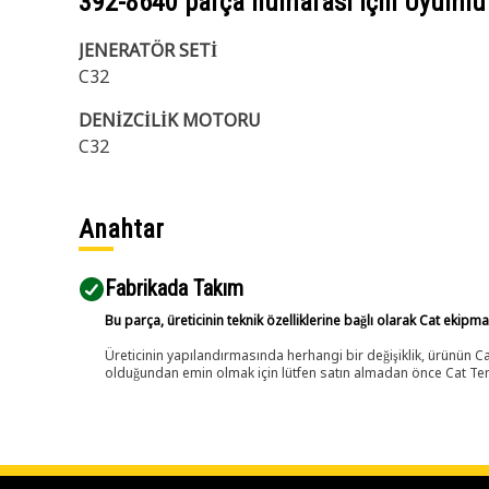
392-8640
parça numarası için Uyumlu
JENERATÖR SETİ
C32
DENİZCİLİK MOTORU
C32
Anahtar
Fabrikada Takım
Bu parça, üreticinin teknik özelliklerine bağlı olarak Cat ekipm
Üreticinin yapılandırmasında herhangi bir değişiklik, ürünün
olduğundan emin olmak için lütfen satın almadan önce Cat Tems