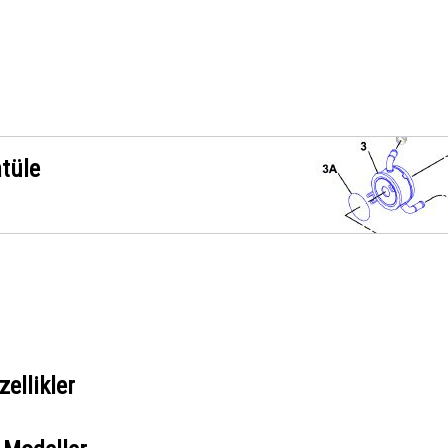
ntüle
ellikler