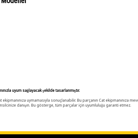
 Modeller
anınızla uyum sağlayacak şekilde tasarlanmıştır.
 Cat ekipmanınıza uymamasıyla sonuçlanabilir. Bu parçanın Cat ekipmanınıza m
ilcinize danışın. Bu gösterge, tüm parçalar için uyumluluğu garanti etmez.