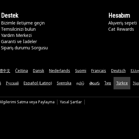
Destek
Hesabım
Bizimle iletişime geçin
Alışveriş sepeti
Temsilcinizi bulun
Cat Rewards
Yardım Merkezi
Garanti ve İadeler
Sipariş durumu Sorgusu
體中文
Čeština
Dansk
Nederlands
Suomi
Français
Deutsch
Ελλη
ă
Русский
Español (Latino)
Svenska
தமிழ்
తెలుగు
ไทย
Türkçe
Укр
 Bilgilerimi Satma veya Paylaşma
Yasal Şartlar