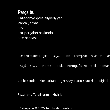
Parça bul
Kategoriye göre alışveriş yap
Parça Şeması
SIS
Cat parçaları hakkında
Site haritası
United States English
العربية
বাংলা
Български
简体中文
繁
ಕನ್ನಡ
한국어
Norsk
Polski
Português Do Brasil
Român
Cat hakkında
Site haritası
Çerez Ayarlarını Güncelle
Kişisel
Pazarlama Tercihlerim
Gizlilik
Caterpillar© 2026 Tüm hakları saklıdır