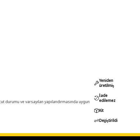
Yeniden
üretilmiş
İade
edilemez
evcut durumu ve varsayılan yapılandırmasında uygun
Kit
Değiştirildi