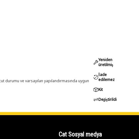
Yeniden
üretilmiş
İade
edilemez
evcut durumu ve varsayılan yapılandırmasında uygun
Kit
Değiştirildi
Cat Sosyal medya