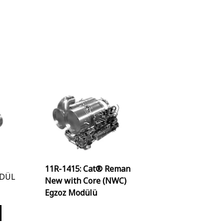
11R-1415: Cat® Reman
ODÜL
New with Core (NWC)
Egzoz Modülü