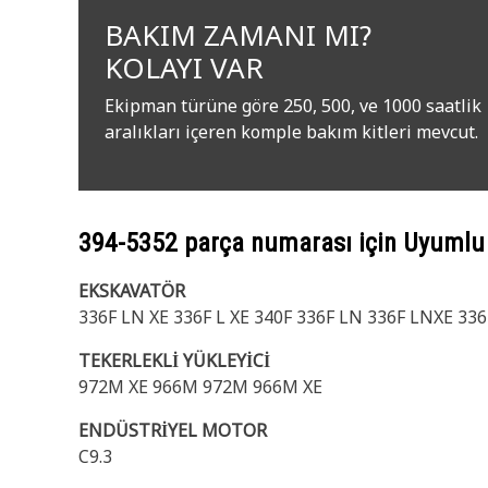
BAKIM ZAMANI MI?
KOLAYI VAR
Ekipman türüne göre 250, 500, ve 1000 saatlik
aralıkları içeren komple bakım kitleri mevcut.
394-5352
parça numarası için Uyumlu
EKSKAVATÖR
336F LN XE 336F L XE 340F 336F LN 336F LNXE 336
TEKERLEKLİ YÜKLEYİCİ
972M XE 966M 972M 966M XE
ENDÜSTRİYEL MOTOR
C9.3