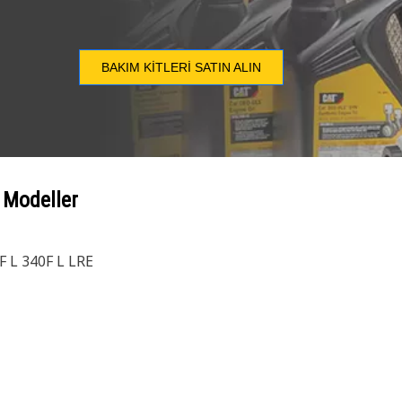
BAKIM KITLERI SATIN ALIN
 Modeller
F L 340F L LRE