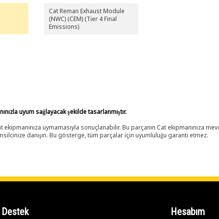
Cat Reman Exhaust Module
(NWC) (CEM) (Tier 4 Final
Emissions)
anınızla uyum sağlayacak şekilde tasarlanmıştır.
 Cat ekipmanınıza uymamasıyla sonuçlanabilir. Bu parçanın Cat ekipmanınıza m
ilcinize danışın. Bu gösterge, tüm parçalar için uyumluluğu garanti etmez.
Destek
Hesabım