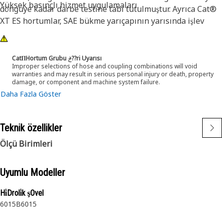
Yüksek basınçlı hizmet uygulamaları.
döngüye kadar darbe testine tabi tutulmuştur. Ayrıca Cat®
XT ES hortumlar, SAE bükme yarıçapının yarısında işlev
gösterecek şekilde tasarlanmıştır. Bu da dar alanlarda daha
iyi bükülmesi ve hortum uzunluğu gereksinimlerini önemli
ölçüde azaltması anlamına gelir. Bu özellikler, uzun ömür ve
CatΠHortum Grubu ݲ??ri Uyarısı
Improper selections of hose and coupling combinations will void
mükemmel güvenilirlik sağlar.
warranties and may result in serious personal injury or death, property
damage, or component and machine system failure.
Daha Fazla Göster
Teknik özellikler
Ölçü Birimleri
Uyumlu Modeller
Hi̇Droli̇k şOvel
6015B
6015