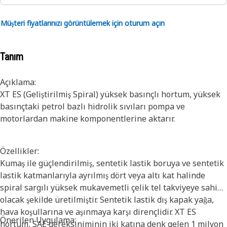
Müşteri fiyatlarınızı görüntülemek için oturum açın
Tanım
Açıklama:
XT ES (Geliştirilmiş Spiral) yüksek basınçlı hortum, yüksek
basınçtaki petrol bazlı hidrolik sıvıları pompa ve
motorlardan makine komponentlerine aktarır.
Özellikler:
Kumaş ile güçlendirilmiş, sentetik lastik boruya ve sentetik
lastik katmanlarıyla ayrılmış dört veya altı kat halinde
spiral sargılı yüksek mukavemetli çelik tel takviyeye sahip
olacak şekilde üretilmiştir. Sentetik lastik dış kapak yağa,
hava koşullarına ve aşınmaya karşı dirençlidir. XT ES
Önerilen Uygulama:
hortum, SAE gereksiniminin iki katına denk gelen 1 milyon