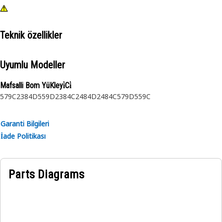
Teknik özellikler
Uyumlu Modeller
Mafsalli Bom YüKleyi̇Ci̇
579C
2384D
559D
2384C
2484D
2484C
579D
559C
Garanti Bilgileri
İade Politikası
Parts Diagrams