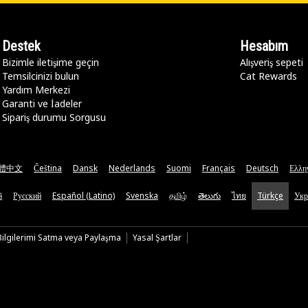
Destek
Hesabım
Bizimle iletişime geçin
Alışveriş sepeti
Temsilcinizi bulun
Cat Rewards
Yardım Merkezi
Garanti ve İadeler
Sipariş durumu Sorgusu
體中文
Čeština
Dansk
Nederlands
Suomi
Français
Deutsch
Ελλη
ă
Русский
Español (Latino)
Svenska
தமிழ்
తెలుగు
ไทย
Türkçe
Укр
 Bilgilerimi Satma veya Paylaşma
Yasal Şartlar