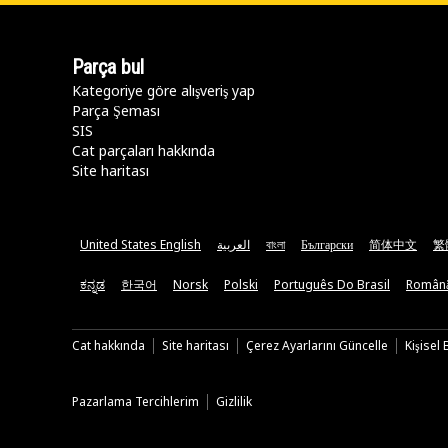
Parça bul
Kategoriye göre alışveriş yap
Parça Şeması
SIS
Cat parçaları hakkında
Site haritası
United States English
العربية
বাংলা
Български
简体中文
繁
ಕನ್ನಡ
한국어
Norsk
Polski
Português Do Brasil
Român
Cat hakkında
Site haritası
Çerez Ayarlarını Güncelle
Kişisel
Pazarlama Tercihlerim
Gizlilik