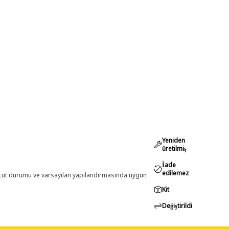
Yeniden
üretilmiş
İade
edilemez
evcut durumu ve varsayılan yapılandırmasında uygun
Kit
Değiştirildi