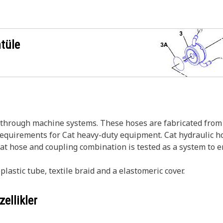
ntüle
s through machine systems. These hoses are fabricated from 
 requirements for Cat heavy-duty equipment. Cat hydraulic h
Cat hose and coupling combination is tested as a system to 
astic tube, textile braid and a elastomeric cover.
ellikler