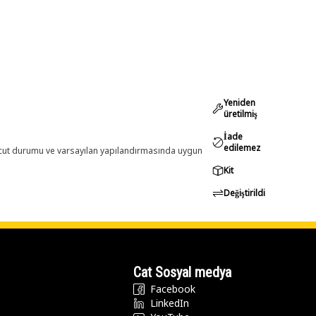
Yeniden
üretilmiş
İade
edilemez
evcut durumu ve varsayılan yapılandırmasında uygun
Kit
Değiştirildi
Cat Sosyal medya
Facebook
LinkedIn