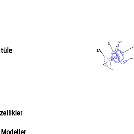
ntüle
ellikler
 Modeller