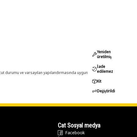
Yeniden
üretilmiş
İade
edilemez
evcut durumu ve varsayılan yapılandırmasında uygun
Kit
Değiştirildi
Cat Sosyal medya
Facebook