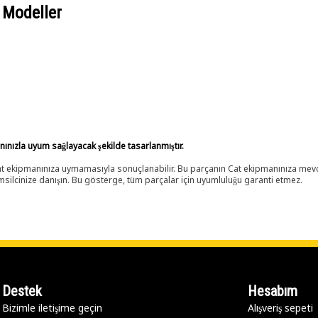
 Modeller
anınızla uyum sağlayacak şekilde tasarlanmıştır.
 Cat ekipmanınıza uymamasıyla sonuçlanabilir. Bu parçanın Cat ekipmanınıza m
ilcinize danışın. Bu gösterge, tüm parçalar için uyumluluğu garanti etmez.
Destek
Hesabım
Bizimle iletişime geçin
Alışveriş sepeti