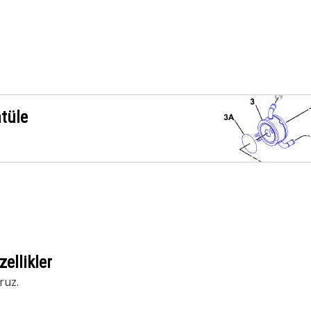
ntüle
ellikler
ruz.