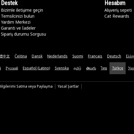
Destek
Hesabım
Bizimle iletişime geçin
Alışveriş sepeti
Temsilcinizi bulun
Cat Rewards
Yardım Merkezi
Garanti ve İadeler
Sipariş durumu Sorgusu
體中文
Čeština
Dansk
Nederlands
Suomi
Français
Deutsch
Ελλη
ă
Русский
Español (Latino)
Svenska
தமிழ்
తెలుగు
ไทย
Türkçe
Укр
 Bilgilerimi Satma veya Paylaşma
Yasal Şartlar