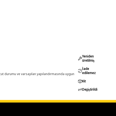
Yeniden
üretilmiş
İade
edilemez
evcut durumu ve varsayılan yapılandırmasında uygun
Kit
Değiştirildi