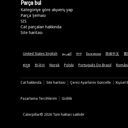
Parça bul
Kategoriye göre alışveriş yap
Parça Şeması
SIS
Cat parçaları hakkında
Site haritası
United States English
العربية
বাংলা
Български
简体中文
繁
ಕನ್ನಡ
한국어
Norsk
Polski
Português Do Brasil
Român
Cat hakkında
Site haritası
Çerez Ayarlarını Güncelle
Kişisel
Pazarlama Tercihlerim
Gizlilik
Caterpillar© 2026 Tüm hakları saklıdır