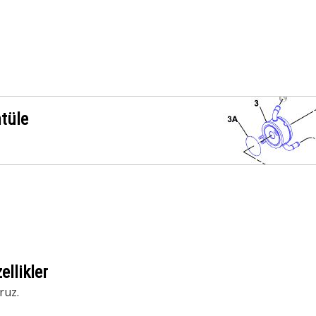
ntüle
llikler
ruz.