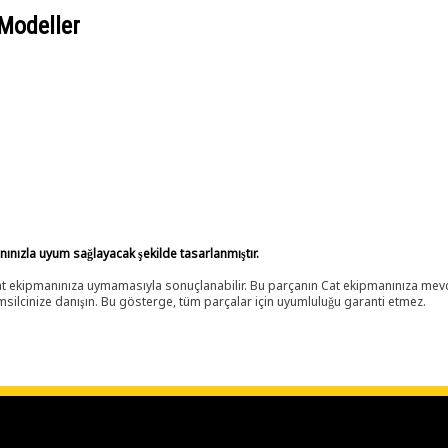
Modeller
anınızla uyum sağlayacak şekilde tasarlanmıştır.
 Cat ekipmanınıza uymamasıyla sonuçlanabilir. Bu parçanın Cat ekipmanınıza m
ilcinize danışın. Bu gösterge, tüm parçalar için uyumluluğu garanti etmez.