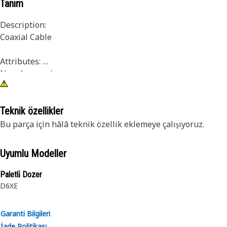
Tanım
Description:
Coaxial Cable
Attributes:
Non-Armored
Recommended Application:
Teknik özellikler
All work environments
Bu parça için hâlâ teknik özellik eklemeye çalışıyoruz.
Uyumlu Modeller
Paletli̇ Dozer
D6XE
Garanti Bilgileri
İade Politikası