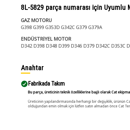
8L-5829
parça numarası için Uyumlu 
GAZ MOTORU
G398 G399 G353D G342C G379 G379A
ENDÜSTRİYEL MOTOR
D342 D398 D348 D399 D346 D379 D342C D353C 
Anahtar
Fabrikada Takım
Bu parça, üreticinin teknik özelliklerine bağlı olarak Cat ekipm
Üreticinin yapılandırmasında herhangi bir değişiklik, ürünün
olduğundan emin olmak için lütfen satın almadan önce Cat Tems