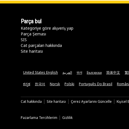
Parça bul
Kategoriye göre alışveriş yap
Parça Şeması
SIS
Cat parçaları hakkında
Site haritası
United States English
العربية
বাংলা
Български
简体中文
繁
ಕನ್ನಡ
한국어
Norsk
Polski
Português Do Brasil
Român
Cat hakkında
Site haritası
Çerez Ayarlarını Güncelle
Kişisel
Pazarlama Tercihlerim
Gizlilik