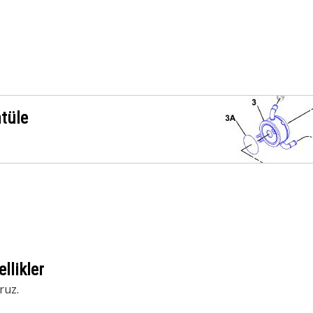
ntüle
llikler
ruz.