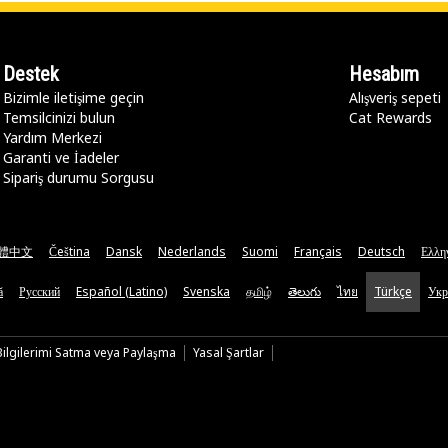
Destek
Hesabım
Bizimle iletişime geçin
Alışveriş sepeti
Temsilcinizi bulun
Cat Rewards
Yardım Merkezi
Garanti ve İadeler
Sipariş durumu Sorgusu
體中文
Čeština
Dansk
Nederlands
Suomi
Français
Deutsch
Ελλη
ă
Русский
Español (Latino)
Svenska
தமிழ்
తెలుగు
ไทย
Türkçe
Укр
 Bilgilerimi Satma veya Paylaşma
Yasal Şartlar