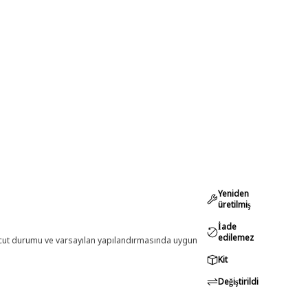
Yeniden
üretilmiş
İade
edilemez
evcut durumu ve varsayılan yapılandırmasında uygun
Kit
Değiştirildi