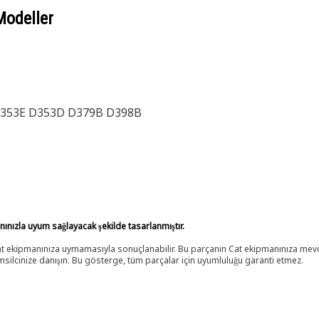
Modeller
D353E D353D D379B D398B
anınızla uyum sağlayacak şekilde tasarlanmıştır.
 Cat ekipmanınıza uymamasıyla sonuçlanabilir. Bu parçanın Cat ekipmanınıza m
ilcinize danışın. Bu gösterge, tüm parçalar için uyumluluğu garanti etmez.