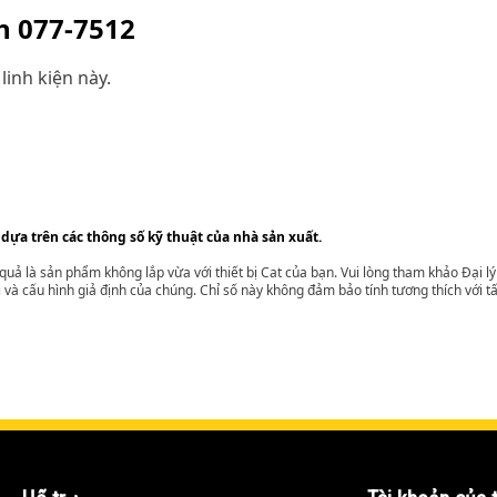
ện
077-7512
linh kiện này.
 dựa trên các thông số kỹ thuật của nhà sản xuất.
t quả là sản phẩm không lắp vừa với thiết bị Cat của bạn. Vui lòng tham khảo Đại 
i và cấu hình giả định của chúng. Chỉ số này không đảm bảo tính tương thích với tất