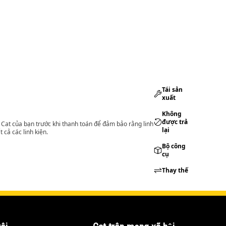
Tái sản
xuất
Không
được trả
lý Cat của bạn trước khi thanh toán để đảm bảo rằng linh
lại
 cả các linh kiện.
Bộ công
cụ
Thay thế