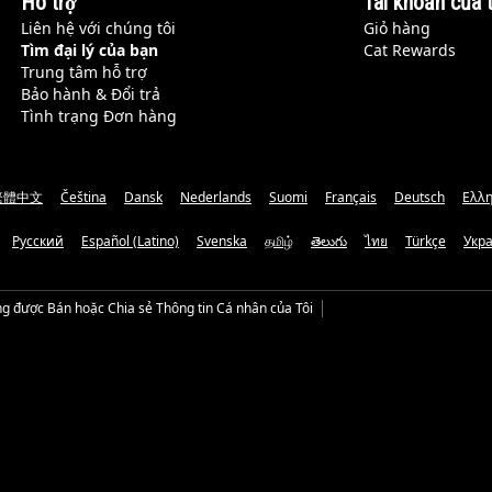
Hỗ trợ
Tài khoản của t
Liên hệ với chúng tôi
Giỏ hàng
Tìm đại lý của bạn
Cat Rewards
Trung tâm hỗ trợ
Bảo hành & Đổi trả
Tình trạng Đơn hàng
繁體中文
Čeština
Dansk
Nederlands
Suomi
Français
Deutsch
Ελλη
Русский
Español (Latino)
Svenska
தமிழ்
తెలుగు
ไทย
Türkçe
Укр
g được Bán hoặc Chia sẻ Thông tin Cá nhân của Tôi