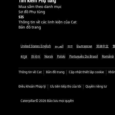
Tìm kiếm Phụ tùng
Mua sắm theo danh mục
Sơ đồ Phụ tùng
SIS
Thông tin về các linh kiện của Cat
Bản đồ trang
United States English
العربية
বাংলা
Български
简体中文
ಕನ್ನಡ
한국어
Norsk
Polski
Português Do Brasil
Română
Thông tin về Cat
Bản đồ trang
Cập nhật thiết lập cookie
Khôn
Điều khoản Pháp lý
Ưu tiên tiếp thị của tôi
Quyền riêng tư
Caterpillar© 2026 Bảo lưu mọi quyền