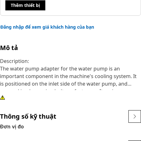
Thêm thiết bị
Đăng nhập để xem giá khách hàng của bạn
Mô tả
Description:
The water pump adapter for the water pump is an
important component in the machine's cooling system. It
is positioned on the inlet side of the water pump, and
secured in place using bolts or fasteners. Its primary
function is to facilitate the flow of coolant from the cooling
system into the water pump. It directs the coolant from
the radiator or other cooling system components to the
Thông số kỹ thuật
water pump's impeller, where it is then circulated
Đơn vị đo
throughout the engine to absorb heat and regulate the
engine's temperature.