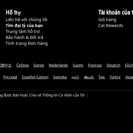
Hỗ trợ
Tài khoản của t
Liên hệ với chúng tôi
Giỏ hàng
Tìm đại lý của bạn
Cat Rewards
Trung tâm hỗ trợ
Bảo hành & Đổi trả
Tình trạng Đơn hàng
繁體中文
Čeština
Dansk
Nederlands
Suomi
Français
Deutsch
Ελλη
Русский
Español (Latino)
Svenska
தமிழ்
తెలుగు
ไทย
Türkçe
Укр
g được Bán hoặc Chia sẻ Thông tin Cá nhân của Tôi