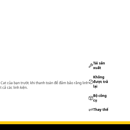
Tái sản
xuất
Không
được trả
lý Cat của bạn trước khi thanh toán để đảm bảo rằng linh
lại
 cả các linh kiện.
Bộ công
cụ
Thay thế