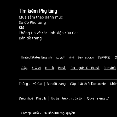
Tìm kiếm Phụ tùng
Mua sắm theo danh mục
Sơ đồ Phụ tùng
SIS
Thông tin về các linh kiện của Cat
Bản đồ trang
United States English
العربية
বাংলা
Български
简体中文
ಕನ್ನಡ
한국어
Norsk
Polski
Português Do Brasil
Română
Thông tin về Cat
Bản đồ trang
Cập nhật thiết lập cookie
Khôn
Điều khoản Pháp lý
Ưu tiên tiếp thị của tôi
Quyền riêng tư
Caterpillar© 2026 Bảo lưu mọi quyền