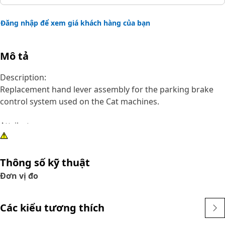
Đăng nhập để xem giá khách hàng của bạn
Mô tả
Description:
Replacement hand lever assembly for the parking brake
control system used on the Cat machines.
Attributes:
• Parking brake handle lever with release button
• Ratchet type lever
Thông số kỹ thuật
• Mounts with M8 hardware
• Color: Black
Đơn vị đo
Application:
Các kiểu tương thích
Consult your owner's manual or contact your local Cat
Dealer for more information.