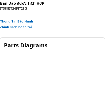
Bàn Dao được TíCh HợP
IT38G
IT24F
IT28G
Thông Tin Bảo Hành
chính sách hoàn trả
Parts Diagrams