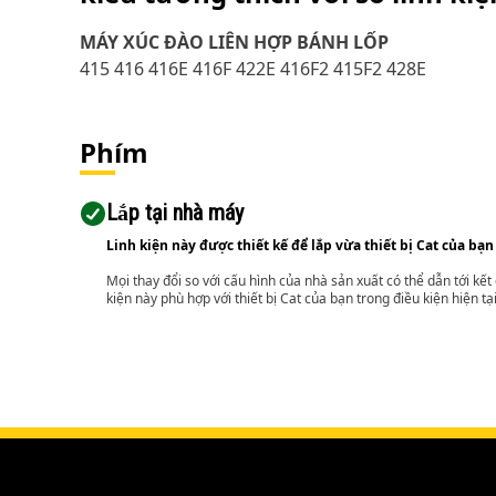
MÁY XÚC ĐÀO LIÊN HỢP BÁNH LỐP
415 416 416E 416F 422E 416F2 415F2 428E
Phím
Lắp tại nhà máy
Linh kiện này được thiết kế để lắp vừa thiết bị Cat của bạn
Mọi thay đổi so với cấu hình của nhà sản xuất có thể dẫn tới kế
kiện này phù hợp với thiết bị Cat của bạn trong điều kiện hiện tạ