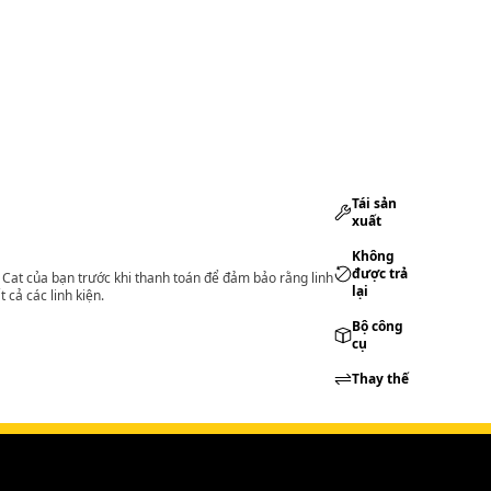
Tái sản
xuất
Không
được trả
lý Cat của bạn trước khi thanh toán để đảm bảo rằng linh
lại
 cả các linh kiện.
Bộ công
cụ
Thay thế