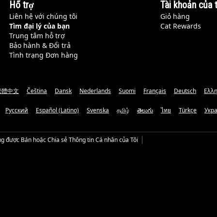
Hỗ trợ
Tài khoản của t
Liên hệ với chúng tôi
Giỏ hàng
Tìm đại lý của bạn
Cat Rewards
Trung tâm hỗ trợ
Bảo hành & Đổi trả
Tình trạng Đơn hàng
繁體中文
Čeština
Dansk
Nederlands
Suomi
Français
Deutsch
Ελλη
Русский
Español (Latino)
Svenska
தமிழ்
తెలుగు
ไทย
Türkçe
Укр
g được Bán hoặc Chia sẻ Thông tin Cá nhân của Tôi