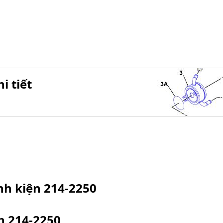
i tiết
inh kiện
214-2250
ện
214-2250