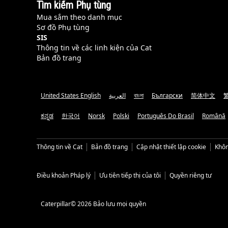
Tìm kiếm Phụ tùng
Mua sắm theo danh mục
Sơ đồ Phụ tùng
SIS
Thông tin về các linh kiện của Cat
Bản đồ trang
United States English
العربية
বাংলা
Български
简体中文
ಕನ್ನಡ
한국어
Norsk
Polski
Português Do Brasil
Română
Thông tin về Cat
Bản đồ trang
Cập nhật thiết lập cookie
Khôn
Điều khoản Pháp lý
Ưu tiên tiếp thị của tôi
Quyền riêng tư
Caterpillar© 2026 Bảo lưu mọi quyền