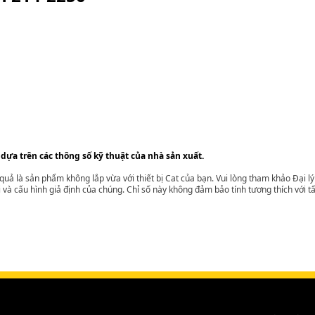
 dựa trên các thông số kỹ thuật của nhà sản xuất.
t quả là sản phẩm không lắp vừa với thiết bị Cat của bạn. Vui lòng tham khảo Đại 
i và cấu hình giả định của chúng. Chỉ số này không đảm bảo tính tương thích với tất