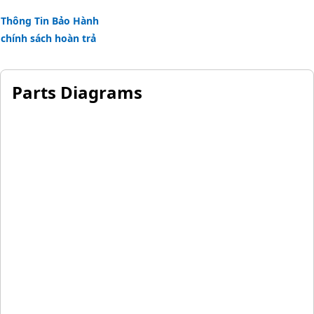
Applications:
Thông Tin Bảo Hành
The Hydraulic Pump Lines Support Bracket is mounted
chính sách hoàn trả
near the hydraulic pump and along the hydraulic lines
routing path, securing the lines in place and maintaining
proper alignment throughout the equipment.
Parts Diagrams