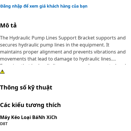
Đăng nhập để xem giá khách hàng của bạn
Mô tả
The Hydraulic Pump Lines Support Bracket supports and
secures hydraulic pump lines in the equipment. It
maintains proper alignment and prevents vibrations and
movements that lead to damage to hydraulic lines.
Ensuring that hydraulic lines are properly supported and
positioned, maintains optimal hydraulic system
performance and extends the life of both the lines and the
Thông số kỹ thuật
hydraulic pump.
Attributes:
Các kiểu tương thích
• Supports high-pressure fluid transfer effectively.
• Prevents line vibration and potential misalignment.
Máy Kéo Loại BáNh XíCh
• Minimizes risk of hydraulic line damage.
D8T