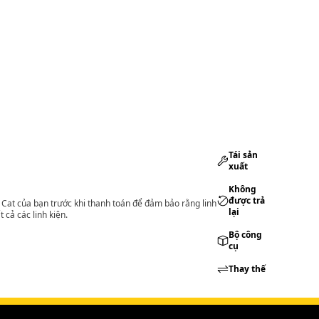
Tái sản
xuất
Không
được trả
lý Cat của bạn trước khi thanh toán để đảm bảo rằng linh
lại
 cả các linh kiện.
Bộ công
cụ
Thay thế