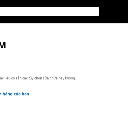
ỤM
ặc liệu có sẵn các tùy chọn sửa chữa hay không.
h hàng của bạn