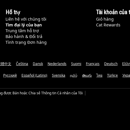
Hỗ trợ
Tài khoản của t
Liên hệ với chúng tôi
Giỏ hàng
Tìm đại lý của bạn
Cat Rewards
Trung tâm hỗ trợ
Bảo hành & Đổi trả
Tình trạng Đơn hàng
繁體中文
Čeština
Dansk
Nederlands
Suomi
Français
Deutsch
Ελλη
Русский
Español (Latino)
Svenska
தமிழ்
తెలుగు
ไทย
Türkçe
Укр
g được Bán hoặc Chia sẻ Thông tin Cá nhân của Tôi