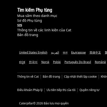
Tìm kiếm Phụ tùng
Mua sắm theo danh mục
Sơ đồ Phụ tùng
SIS
Thông tin về các linh kiện của Cat
Bản đồ trang
United States English
العربية
বাংলা
Български
简体中文
ಕನ್ನಡ
한국어
Norsk
Polski
Português Do Brasil
Română
Thông tin về Cat
Bản đồ trang
Cập nhật thiết lập cookie
Khôn
Điều khoản Pháp lý
Ưu tiên tiếp thị của tôi
Quyền riêng tư
Caterpillar© 2026 Bảo lưu mọi quyền