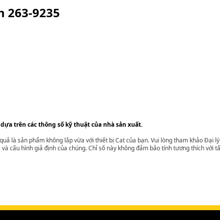
ện
263-9235
 dựa trên các thông số kỹ thuật của nhà sản xuất.
t quả là sản phẩm không lắp vừa với thiết bị Cat của bạn. Vui lòng tham khảo Đại 
i và cấu hình giả định của chúng. Chỉ số này không đảm bảo tính tương thích với tất