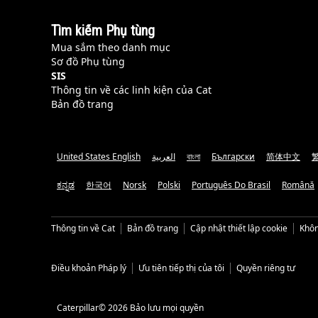
Tìm kiếm Phụ tùng
Mua sắm theo danh mục
Sơ đồ Phụ tùng
SIS
Thông tin về các linh kiện của Cat
Bản đồ trang
United States English
العربية
বাংলা
Български
简体中文
ಕನ್ನಡ
한국어
Norsk
Polski
Português Do Brasil
Română
Thông tin về Cat
Bản đồ trang
Cập nhật thiết lập cookie
Khôn
Điều khoản Pháp lý
Ưu tiên tiếp thị của tôi
Quyền riêng tư
Caterpillar© 2026 Bảo lưu mọi quyền