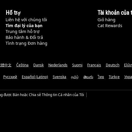
Hỗ trợ
Tài khoản của t
Liên hệ với chúng tôi
Giỏ hàng
Tìm đại lý của bạn
Cat Rewards
Trung tâm hỗ trợ
Bảo hành & Đổi trả
Tình trạng Đơn hàng
繁體中文
Čeština
Dansk
Nederlands
Suomi
Français
Deutsch
Ελλη
Русский
Español (Latino)
Svenska
தமிழ்
తెలుగు
ไทย
Türkçe
Укр
g được Bán hoặc Chia sẻ Thông tin Cá nhân của Tôi