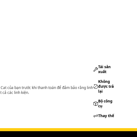
Tái sản
xuất
Không
được trả
lý Cat của bạn trước khi thanh toán để đảm bảo rằng linh
lại
 cả các linh kiện.
Bộ công
cụ
Thay thế