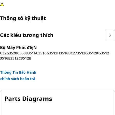
Thông số kỹ thuật
Các kiểu tương thích
Bộ Máy Phát đIệN
C32
G3520C
3508
3516C
3516
G3512H
3516B
C27
3512
G3512K
G3512
3516E
3512C
3512B
Thông Tin Bảo Hành
chính sách hoàn trả
Parts Diagrams