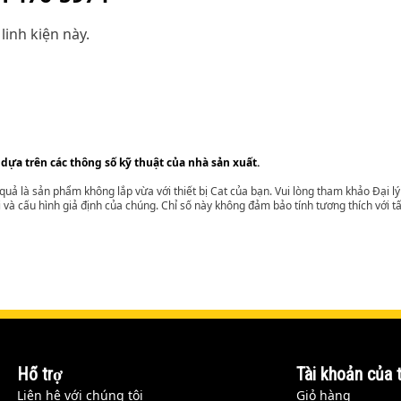
linh kiện này.
 dựa trên các thông số kỹ thuật của nhà sản xuất.
t quả là sản phẩm không lắp vừa với thiết bị Cat của bạn. Vui lòng tham khảo Đại 
i và cấu hình giả định của chúng. Chỉ số này không đảm bảo tính tương thích với tất
Hỗ trợ
Tài khoản của t
Liên hệ với chúng tôi
Giỏ hàng