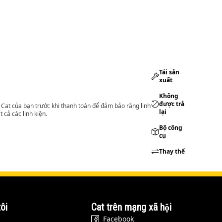
Tái sản
xuất
Không
được trả
lý Cat của bạn trước khi thanh toán để đảm bảo rằng linh
lại
 cả các linh kiện.
Bộ công
cụ
Thay thế
ôi
Cat trên mạng xã hội
Facebook