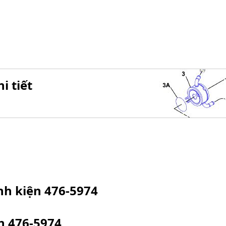
i tiết
inh kiện
476-5974
ện
476-5974