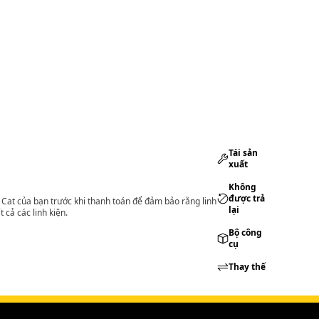
Tái sản
xuất
Không
được trả
lý Cat của bạn trước khi thanh toán để đảm bảo rằng linh
lại
 cả các linh kiện.
Bộ công
cụ
Thay thế