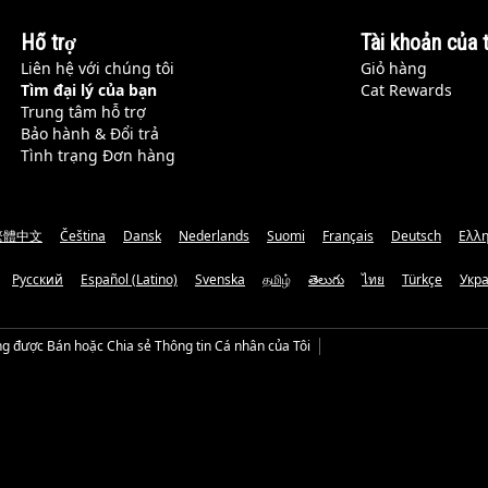
Hỗ trợ
Tài khoản của t
Liên hệ với chúng tôi
Giỏ hàng
Tìm đại lý của bạn
Cat Rewards
Trung tâm hỗ trợ
Bảo hành & Đổi trả
Tình trạng Đơn hàng
繁體中文
Čeština
Dansk
Nederlands
Suomi
Français
Deutsch
Ελλη
Русский
Español (Latino)
Svenska
தமிழ்
తెలుగు
ไทย
Türkçe
Укр
g được Bán hoặc Chia sẻ Thông tin Cá nhân của Tôi