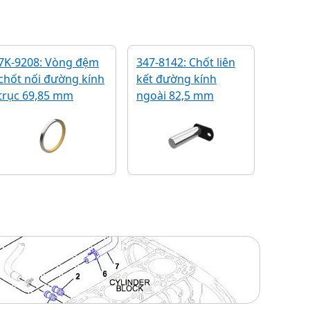
7K-9208: Vòng đệm
347-8142: Chốt liên
chốt nối đường kính
kết đường kính
trục 69,85 mm
ngoài 82,5 mm