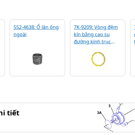
552-4638: Ổ lăn ống
7K-9209: Vòng đệm
ngoài
kín bằng cao su
đường kính trục
76,20 mm
i tiết