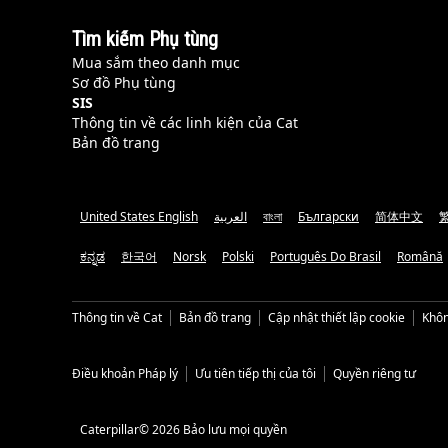
Tìm kiếm Phụ tùng
Mua sắm theo danh mục
Sơ đồ Phụ tùng
SIS
Thông tin về các linh kiện của Cat
Bản đồ trang
United States English
العربية
বাংলা
Български
简体中文
ಕನ್ನಡ
한국어
Norsk
Polski
Português Do Brasil
Română
Thông tin về Cat
Bản đồ trang
Cập nhật thiết lập cookie
Khôn
Điều khoản Pháp lý
Ưu tiên tiếp thị của tôi
Quyền riêng tư
Caterpillar© 2026 Bảo lưu mọi quyền