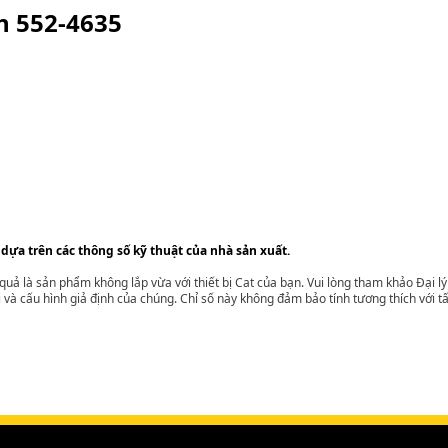
ện
552-4635
 dựa trên các thông số kỹ thuật của nhà sản xuất.
t quả là sản phẩm không lắp vừa với thiết bị Cat của bạn. Vui lòng tham khảo Đại 
i và cấu hình giả định của chúng. Chỉ số này không đảm bảo tính tương thích với tất