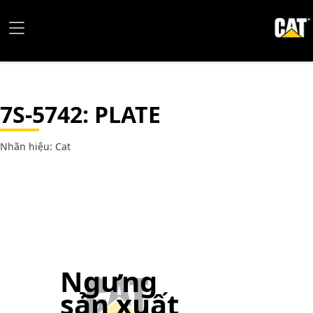
7S-5742
: PLATE
Nhãn hiệu: Cat
Ngưng
sản xuất