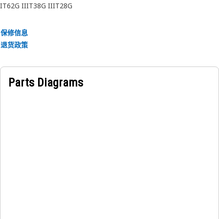
IT62G II
IT38G II
IT28G
应用：
请参阅用户手册或联系当地 Cat 代理商了解更多信息。
保修信息
退货政策
Parts Diagrams