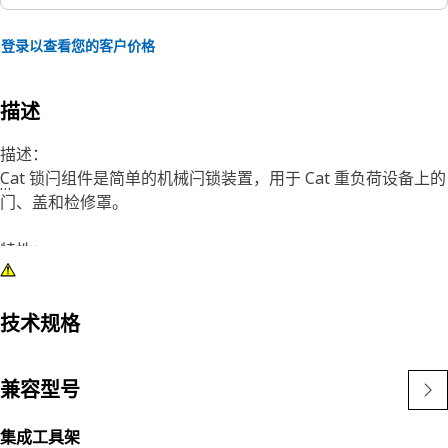
登录以查看您的客户价格
描述
描述：
Cat 锁闩组件是简单的机械闩锁装置，用于 Cat 重负荷设备上的
门、盖和检修罩。
特性：
• 两个转子锁闩
• 单位置
• 直接释放，直型
技术规格
• 用于 0.675 in（17.1 mm）直径的锁扣螺栓
• 旋钮螺纹尺寸：1/4-20
兼容型号
• 使用 M6 或 1/4-20 紧固件安装
• 镀锌，光亮铬钢
集成工具架