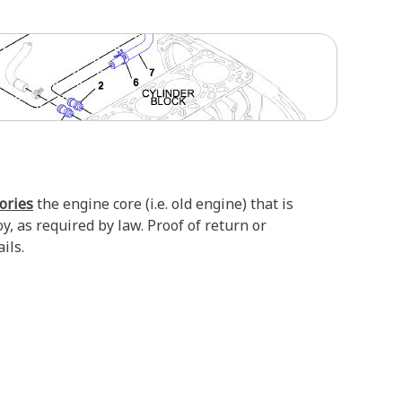
tories
the engine core (i.e. old engine) that is
, as required by law. Proof of return or
ils.