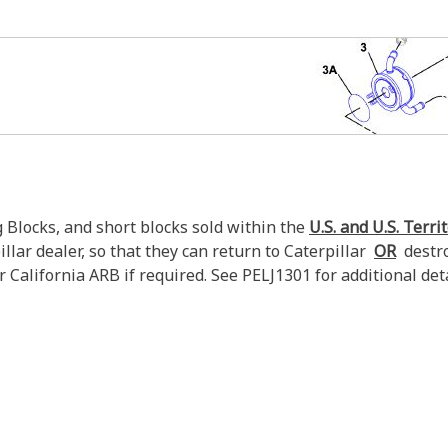
Blocks, and short blocks sold within the
U.S. and U.S. Terri
llar dealer, so that they can return to Caterpillar
OR
destroy
 California ARB if required. See PELJ1301 for additional deta