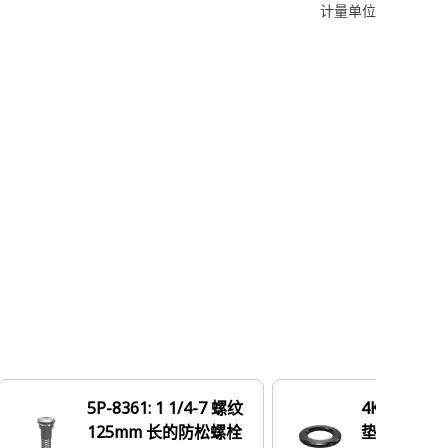
计量单位
5P-8361: 1 1/4-7 螺纹
4K-0684: 
125mm 长的防松螺栓
垫圈