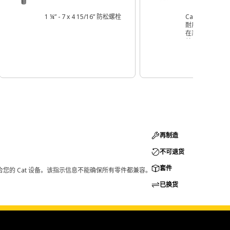
1 ¼” - 7 x 4 15/16” 防松螺栓
Cat® 岩石铲
耐用的垫片或加
在恶劣操作环境
并延长使用寿命
再制造
不可退货
套件
您的 Cat 设备。该指示信息不能确保所有零件都兼容。
已换货