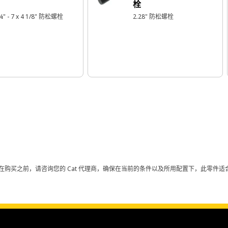
栓
¼" - 7 x 4 1/8" 防松螺栓
2.28" 防松螺栓
在购买之前，请咨询您的 Cat 代理商，确保在当前的条件以及所用配置下，此零件适合