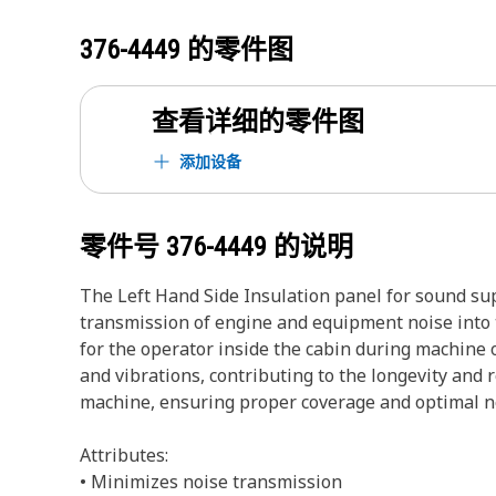
376-4449
的零件图
查看详细的零件图
添加设备
零件号
376-4449
的说明
The Left Hand Side Insulation panel for sound su
transmission of engine and equipment noise into t
for the operator inside the cabin during machine 
and vibrations, contributing to the longevity and r
machine, ensuring proper coverage and optimal n
Attributes:
• Minimizes noise transmission