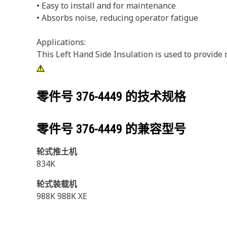
• Easy to install and for maintenance
• Absorbs noise, reducing operator fatigue
Applications:
This Left Hand Side Insulation is used to provide
零件号
376-4449
的技术规格
零件号
376-4449
的兼容型号
轮式推土机
834K
轮式装载机
988K 988K XE