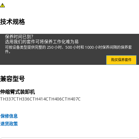
技术规格
保养时间已到？
选用我们的套件可将保养工作化难为易
可按设备类型提供完整的 250 小时、500 小时和 1000 小时保养间隔的保养套
件。
购买保养套件
兼容型号
伸缩臂式装卸机
TH337C
TH336C
TH414C
TH406C
TH407C
保修信息
退货政策