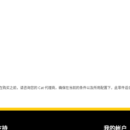
在购买之前，请咨询您的 Cat 代理商，确保在当前的条件以及所用配置下，此零件适合
支持
我的帐户