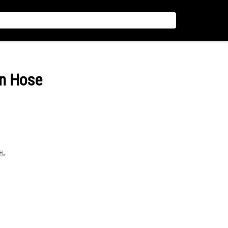
on Hose
用。