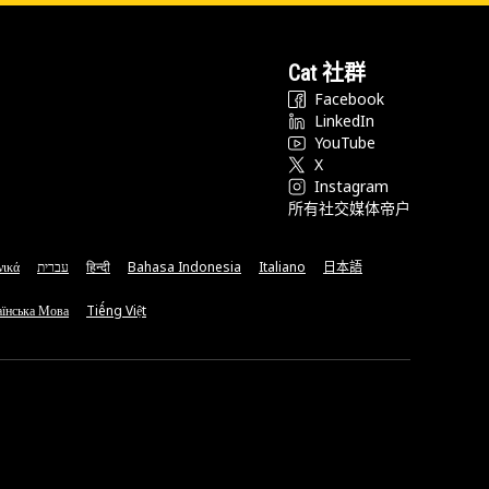
Cat 社群
Facebook
LinkedIn
YouTube
X
Instagram
所有社交媒体帝户
νικά
עברית
हिन्दी
Bahasa Indonesia
Italiano
日本語
їнська Мова
Tiếng Việt