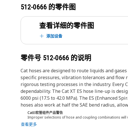
512-0666
的零件图
查看详细的零件图
添加设备
零件号
512-0666
的说明
Cat hoses are designed to route liquids and gase
specific pressures, vibration tolerances and flow
rigorous testing processes in the industry. Every 
dependability. The Cat XT ES hose line-up is desi
6000 psi (17.5 to 42.0 MPa). The ES (Enhanced Spir
hoses also work at half the SAE bend radius, allowi
CatΠ软管组件产品警告
Improper selections of hose and coupling combinations will 
查看更多