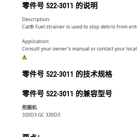
零件号
522-3011
的说明
Description:
Cat® Fuel strainer is used to stop debris from ent
Application:
Consult your owner’s manual or contact your local
零件号
522-3011
的技术规格
零件号
522-3011
的兼容型号
挖掘机
320D3 GC 320D3