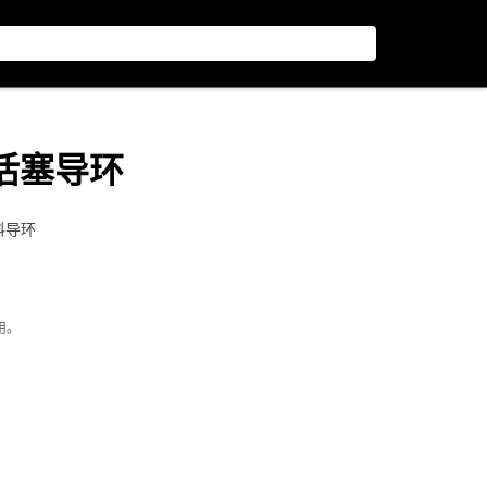
内径活塞导环
料导环
用。