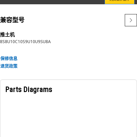
Cat 原装粗滤器滤芯和辅助滤清器滤芯配合工作，能够以经济高
效的方式保持发动机的完整性，并延长设备在作业现场的正常工
兼容型号
作时间。
特性：
推土机
8S
8U
10C
10S
9U
10U
9SU
8A
• 环保
• 增加气流，减少阻塞
• 发挥至关重要的备用滤清作用
保修信息
退货政策
Parts Diagrams