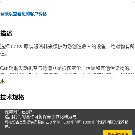
登录以查看您的客户价格
描述
选择 Cat® 原装滤清器来保护为您创造收入的设备，绝对物有所
值。
Cat 辅助发动机空气滤清器是抵御灰尘、污垢和其他污染物的最
后一道防线，防止它们损害为您创造收入的机器的部件。该辅助
装置负责在更换粗滤器或粗滤器出现破损时保护发动机，而且在
防止机器免遭污染物损坏方面发挥关键的作用。
技术规格
这些空气滤清器采用耐用材料制造，符合 Caterpillar 的严格技
术规格，可带来始终如一的质量和可靠性，值得 Cat 用户信
保养时间已到？
选用我们的套件可将保养工作化难为易
赖。因为正常工作时间和经济高效的保养至关重要，所以，Cat
可按设备类型提供完整的 250 小时、500 小时和 1000 小时保养间隔的保养套
空气滤清器经过特别设计，旨在保护和优化 Cat 设备的性能。
件。
购买保养套件