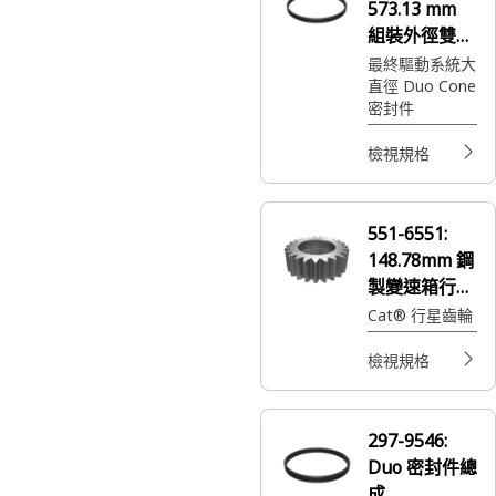
573.13 mm
組裝外徑雙錐
面封
最終驅動系統大
直徑 Duo Cone
密封件
檢視規格
551-6551:
148.78mm 鋼
製變速箱行星
齒輪
Cat® 行星齒輪
檢視規格
297-9546:
Duo 密封件總
成