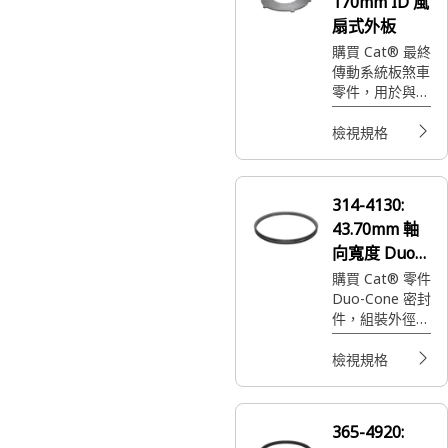
170mm ID 風
扇式外板
購買 Cat® 最終
傳動系統板煞車
零件，用於與
Cat 零件 118-
6606 相容的機
檢視規格
具。
314-4130:
43.70mm 軸
向寬度 Duo-
Cone 油封
購買 Cat® 零件
Duo-Cone 密封
件，組裝外徑
698.30mm。此
零件用於維持緊
檢視規格
密密封並防止油
滲漏。
365-4920: