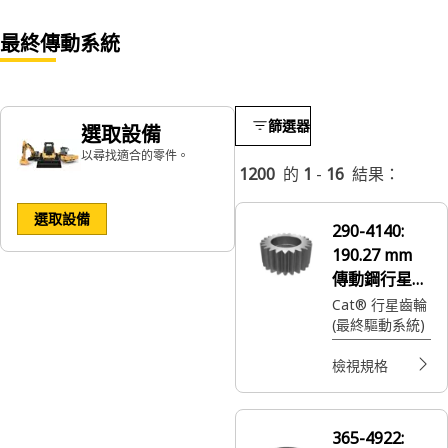
最終傳動系統
篩選器
選取設備
以尋找適合的零件。
1200
的
1
-
16
結果：
選取設備
290-4140:
190.27 mm
傳動鋼行星齒
輪
Cat® 行星齒輪
(最終驅動系統)
檢視規格
365-4922: