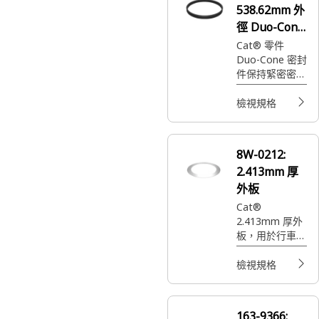
538.62mm 外
徑 Duo-Cone
密封件
Cat® 零件
Duo-Cone 密封
件保持緊密密封
並避免機油滲
漏。為與 365-
檢視規格
4922 相容的機
具購買此零件。
8W-0212:
2.413mm 厚
外板
Cat®
2.413mm 厚外
板，用於行車和
駐車煞車
檢視規格
163-9366: