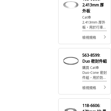
2.413mm 厚
外板
Cat®
2.413mm 厚外
板，用於行車和
駐車煞車
檢視規格
563-8599:
Duo 密封件組
購買 Cat®
Duo-Cone 密封
件組，用於防止
顆粒侵入並保護
設備，適用於相
檢視規格
容於 563-8599
的機具。
118-6606: