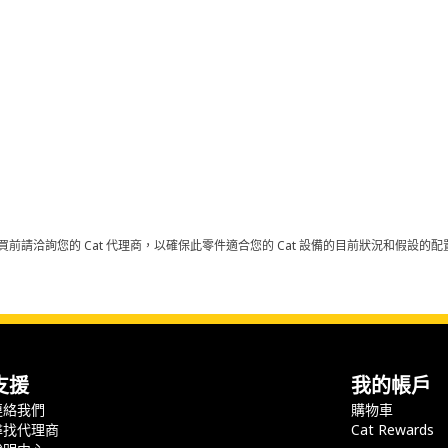
買前請洽詢您的 Cat 代理商，以確保此零件適合您的 Cat 設備的目前狀況和假設
支援
我的帳戶
連絡我們
購物車
尋找代理商
Cat Rewards