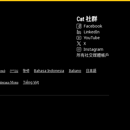
Cat 社群
Facebook
LinkedIn
YouTube
X
Instagram
所有社交媒體帳戶
νικά
עברית
हिन्दी
Bahasa Indonesia
Italiano
日本語
їнська Мова
Tiếng Việt