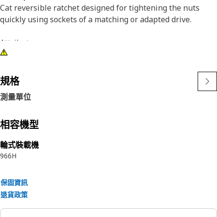
Cat reversible ratchet designed for tightening the nuts
quickly using sockets of a matching or adapted drive.
Attributes:
• 3/8 in square drive and 12 degree working arc
• Durable and corrosion resistant
• Reverse lever can be shifted with one hand which saves
規格
time when the gear mechanism needs to be reversed
測量單位
• Ergonomic handle reduces user fatigue and has a more
comfortable grip
• Square drive is close to the end of the head, giving
相容機型
maximum accessibility to fasteners
輪式裝載機
966H
保固資訊
退貨政策