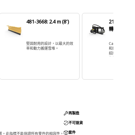
481-3668: 2.4 m (8')
219-7706:
轉向接頭
堅固耐用的設計，以最大的效
Cat® 螺旋鑽
率和動力搬運雪堆。
和造景應用中的
招牌柱、樹木和
作業。
再製造
不可退貨
套件
的配置。此指標不能保證所有零件的相容性。