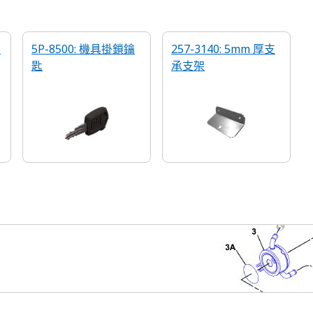
刷
5P-8500: 機具掛鎖鑰
257-3140: 5mm 厚支
匙
承支架