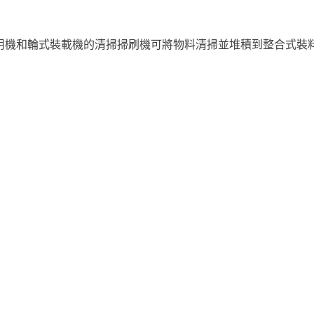
合多用機和輪式裝載機的清掃掃刷機可將物料清掃並堆積到整合式裝