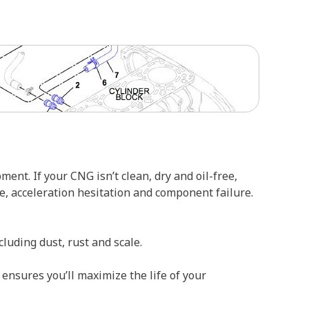
nt. If your CNG isn’t clean, dry and oil-free,
le, acceleration hesitation and component failure.
luding dust, rust and scale.
ensures you’ll maximize the life of your