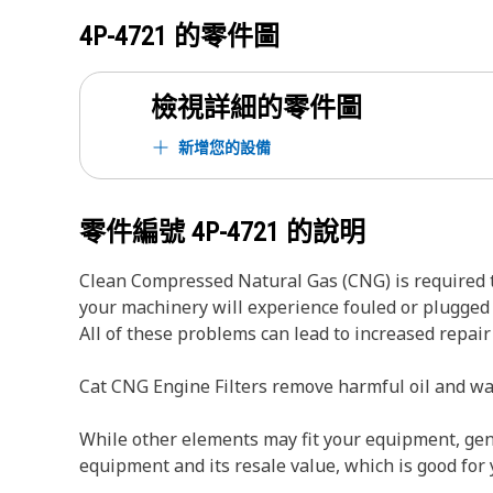
4P-4721
的零件圖
檢視詳細的零件圖
新增您的設備
零件編號
4P-4721
的說明
Clean Compressed Natural Gas (CNG) is required to
your machinery will experience fouled or plugged f
All of these problems can lead to increased repa
Cat CNG Engine Filters remove harmful oil and wat
While other elements may fit your equipment, genui
equipment and its resale value, which is good for 