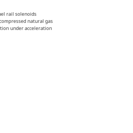
el rail solenoids
 compressed natural gas
ation under acceleration