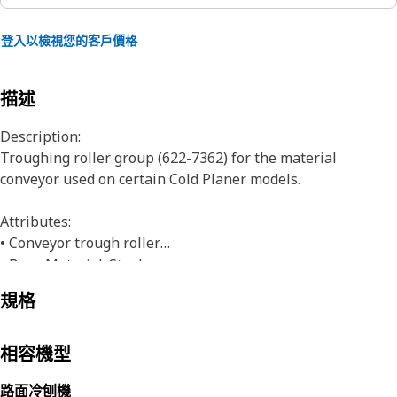
登入以檢視您的客戶價格
描述
Description:
Troughing roller group (622-7362) for the material
conveyor used on certain Cold Planer models.
Attributes:
• Conveyor trough roller
• Base Material: Steel
• Zinc Plated
規格
• Lagging Material: Rubber
• Hardness (Shore A): 75
• Bearing Size: 6305
相容機型
Application:
路面冷刨機