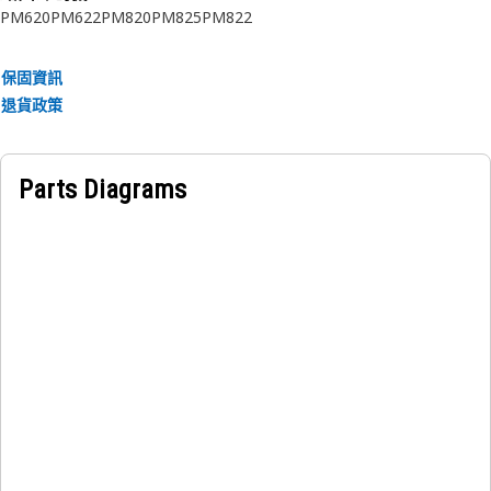
PM620
PM622
PM820
PM825
PM822
Consult your owner's manual or contact your local Cat
Dealer for more information.
保固資訊
退貨政策
Parts Diagrams