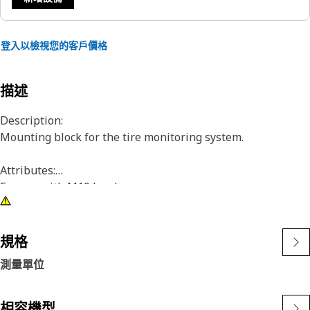
登入以檢視您的客戶價格
描述
Description:
Mounting block for the tire monitoring system.
Attributes:
For use with M10 hardware
Application:
Consult your owner's manual or contact your local Cat
規格
Dealer for more information.
測量單位
相容機型