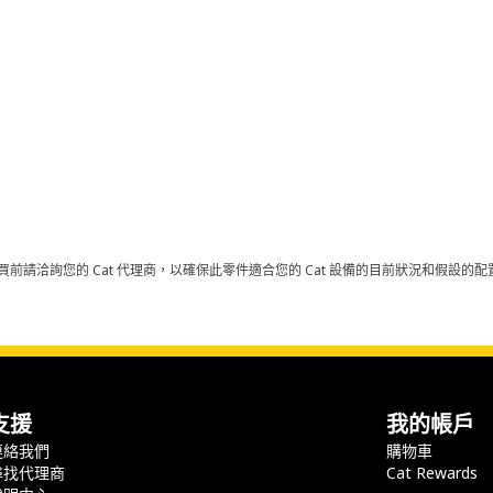
買前請洽詢您的 Cat 代理商，以確保此零件適合您的 Cat 設備的目前狀況和假設
支援
我的帳戶
連絡我們
購物車
尋找代理商
Cat Rewards