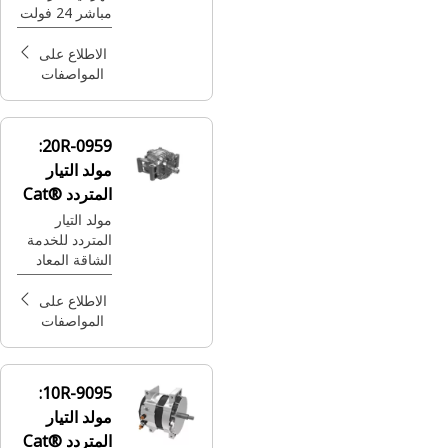
مباشر 24 فولت
من Cat®‎
للمحرك
الاطلاع على
المواصفات
20R-0959:
مولد التيار
المتردد Cat®
Reman
مولد التيار
المتردد للخدمة
الشاقة المعاد
تصنيعه بقوة 24
فولت، 145
الاطلاع على
أمبير
المواصفات
10R-9095:
مولد التيار
المتردد Cat®