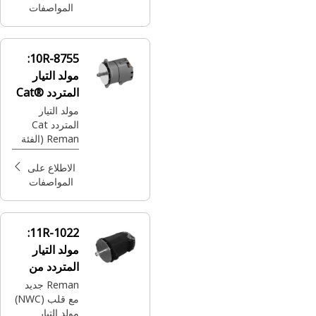
المواصفات
10R-8755:
مولد التيار
المتردد Cat®
Reman
مولد التيار
المتردد Cat
Reman (الفئة
36 SI) (24
فولت-105
الاطلاع على
أمبير)
المواصفات
11R-1022:
مولد التيار
المتردد من
Cat® Reman
Reman جديد
مع قلب (NWC)
جديد بقطعٍ
مولد التيار