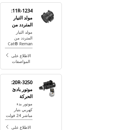
11R-1234:
مولد التيار
المتردد من
Cat® Reman
مولد التيار
المتردد من
جديد بقطعٍ
Cat® Reman
أصلية
(جديد بقطع
أصلية) (24
الاطلاع على
فولت-150
المواصفات
أمبير) (قيد
الشحن)
20R-3250:
موتور بادئ
الحركة
الكهربي Cat®
موتور بدء
كهربي بتيار
Reman
مباشر 24 فولت
من Cat®‎
للمحرك
الاطلاع على