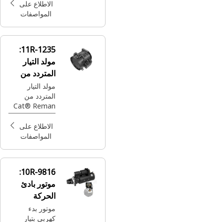
فولت، 115
الاطلاع على
أمبير
المواصفات
11R-1235:
مولد التيار
المتردد من
Cat® Reman
مولد التيار
المتردد من
جديد بقطعٍ
Cat® Reman
أصلية
(جديد بقطع
أصلية) (24
الاطلاع على
فولت-225
المواصفات
أمبير) (قيد
الشحن)
10R-9816:
موتور بادئ
الحركة
الكهربي Cat®
موتور بدء
كهربي بتيار
Reman