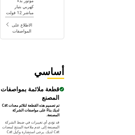
الكهربي Cat®
موتور بدء
كهربي بتيار
Reman
مباشر 12 فولت
من Cat®‎
للمحرك
الاطلاع على
المواصفات
أساسي
قطعة ملائمة بمواصفات
المصنع
تم تصميم هذه القطعة لتلائم معدات Cat
لديك بناءً على مواصفات الشركة
المصنعة.
قد تؤدي أي تغييرات في ضبط الشركة
المصنعة إلى عدم ملاءمة المنتج لمعدات
Cat لديك. يرجى استشارة وكيل Cat