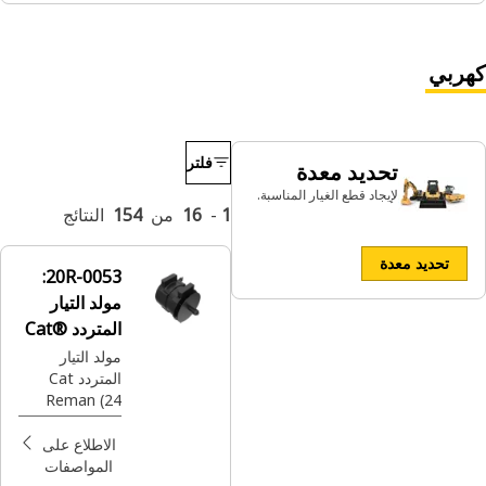
كهربي
فلتر
تحديد معدة
لإيجاد قطع الغيار المناسبة.
1
-
16
من
154
النتائج
تحديد معدة
20R-0053:
مولد التيار
المتردد Cat®
Reman
مولد التيار
المتردد Cat
Reman (24
فولت-150
أمبير)
الاطلاع على
المواصفات