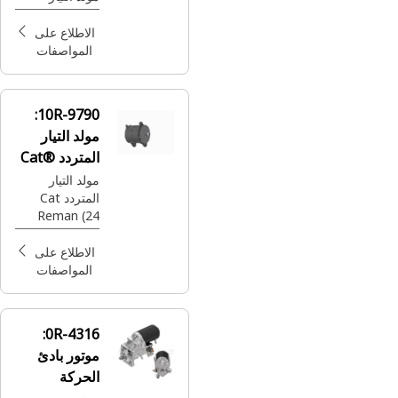
أصلية
المتردد بقدرة
24 فولت من
الاطلاع على
Cat®
المواصفات
10R-9790:
مولد التيار
المتردد Cat®
Reman
مولد التيار
المتردد Cat
Reman (24
فولت-80 أمبير)
الاطلاع على
المواصفات
0R-4316:
موتور بادئ
الحركة